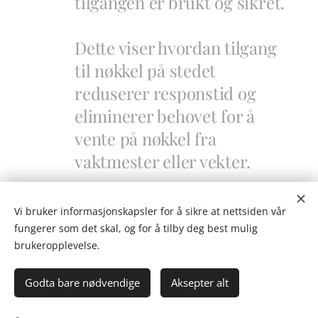
tilgangen er brukt og sikret.
Dette viser hvordan tilgang
til nøkkel på stedet
reduserer responstid og
eliminerer behovet for å
vente på nøkkel fra
vaktmester eller vekter.
→
Les hele hendelsen
Vi bruker informasjonskapsler for å sikre at nettsiden vår
fungerer som det skal, og for å tilby deg best mulig
brukeropplevelse.
Godta bare nødvendige
Aksepter alt
Erfaringer fra nødetater og