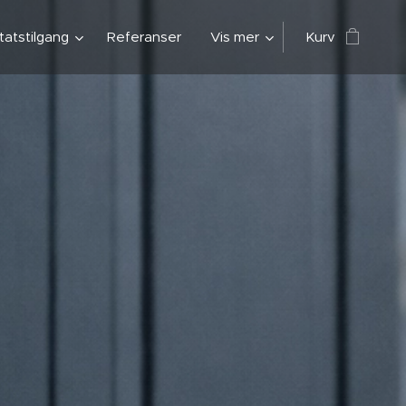
atstilgang
Referanser
Vis mer
Kurv