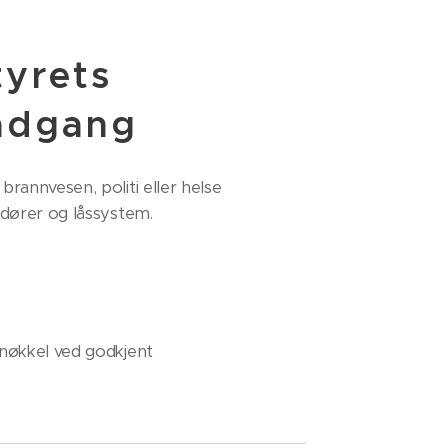
tyrets
 adgang
rannvesen, politi eller helse
 dører og låssystem.
rnøkkel ved godkjent