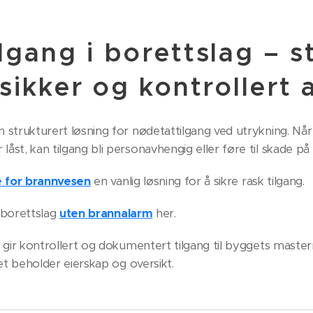
lgang i borettslag – s
 sikker og kontrollert
trukturert løsning for nødetattilgang ved utrykning. Når b
st, kan tilgang bli personavhengig eller føre til skade på
e for brannvesen
en vanlig løsning for å sikre rask tilgang.
 borettslag
uten brannalarm
her.
 gir kontrollert og dokumentert tilgang til byggets maste
et beholder eierskap og oversikt.