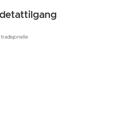
ødetattilgang
radisjonelle