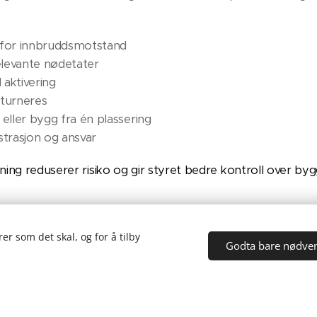
 for innbruddsmotstand
relevante nødetater
d aktivering
eturneres
eller bygg fra én plassering
istrasjon og ansvar
sning reduserer risiko og gir styret bedre kontroll over by
er som det skal, og for å tilby
Godta bare nødve
tilgang i borettslag uten br
eier har ikke brannalarmanlegg. I slike bygg er tradisjone