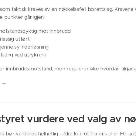
som faktisk kreves av en nøkkelsafe i borettslag. Kraven
 punkter går igjen:
motstandsdyktig mot innbrudd
messig utført
jenne sylinderløsning
tilgang ved utrykning
 innbruddsmotstand, men regulerer ikke hvordan tilgang 
g
→
styret vurdere ved valg av nø
ag bør vurderes helhetlig – ikke kun ut fra pris eller FG-go