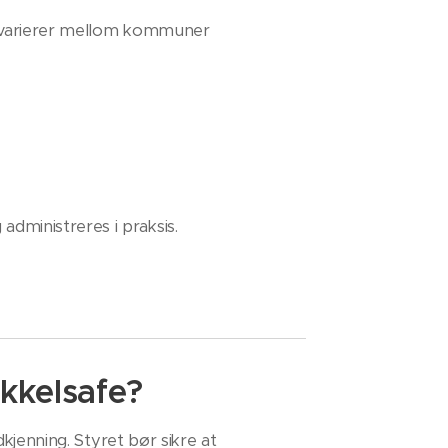
e varierer mellom kommuner
administreres i praksis.
kkelsafe?
dkjenning. Styret bør sikre at