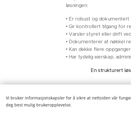
løsningen:
• Er robust og dokumentert
• Gir kontrollert tilgang for 
• Varsler styret eller drift ve
• Dokumenterer at nøkkel r
• Kan dekke flere oppganger 
• Har tydelig eierskap, admin
En strukturert lø
Vi bruker informasjonskapsler for å sikre at nettsiden vår funger
Nødetat
deg best mulig brukeropplevelse.
Mange eldre borettslag og sam
nøkkelbokser ikke aktuelle.