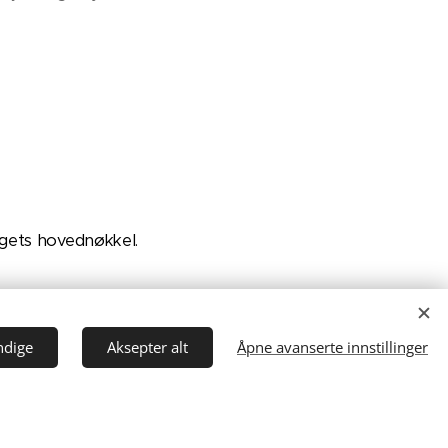
ggets hovednøkkel.
ndige
Aksepter alt
Åpne avanserte innstillinger
annalarm
lle alarmtilknyttede