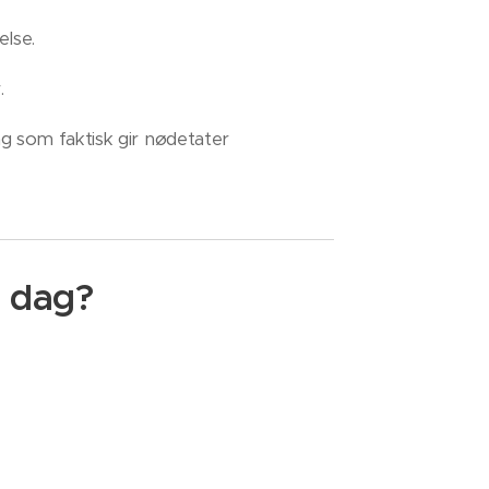
else.
.
g som faktisk gir nødetater
i dag?