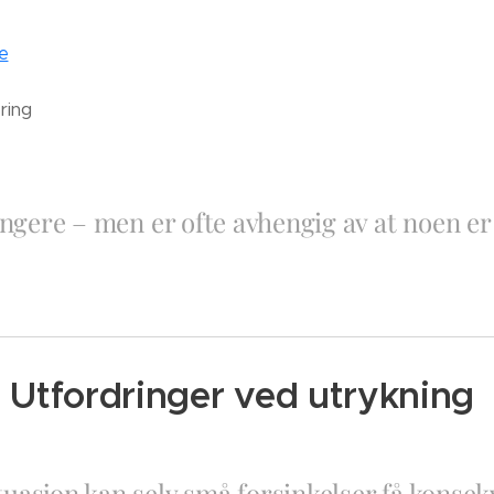
e
ring
ngere – men er ofte avhengig av at noen er 
Utfordringer ved utrykning
ituasjon kan selv små forsinkelser få konsek