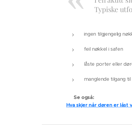
Typiske utfo
ingen tilgjengelig nøk
feil nøkkel i safen
låste porter eller dør
manglende tilgang ti
👉 Se også:
Hva skjer når døren er låst 