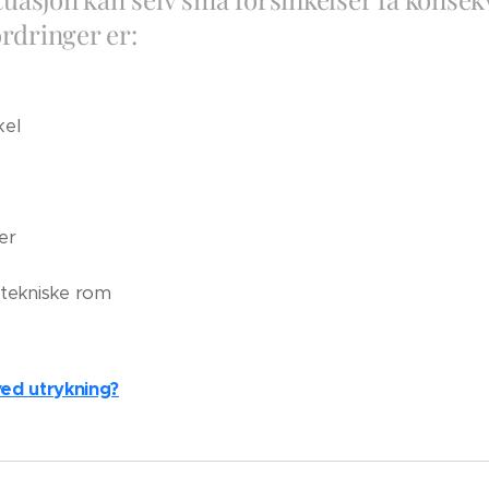
rdringer er:
kel
er
l tekniske rom
ved utrykning?