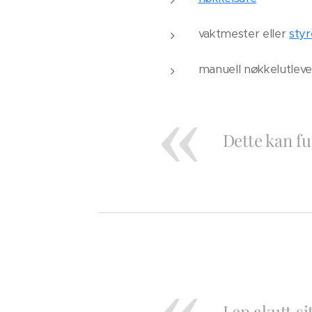
vaktmester eller
styr
manuell nøkkelutleve
Dette kan fu
I en akutt s