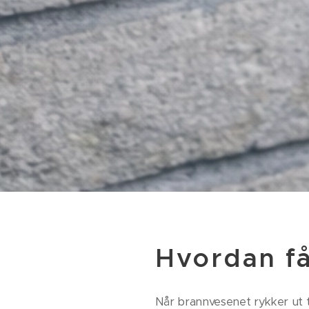
Hvordan få
Når brannvesenet rykker ut ti