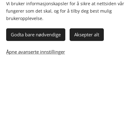
Vi bruker informasjonskapsler for å sikre at nettsiden vår
fungerer som det skal, og for å tilby deg best mulig
brukeropplevelse.
Godta bare nødvendige
Aksepter alt
Åpne avanserte innstillinger
Her kommer det PDF for øvrige faginstanser
Neste Meny Forhandlerside