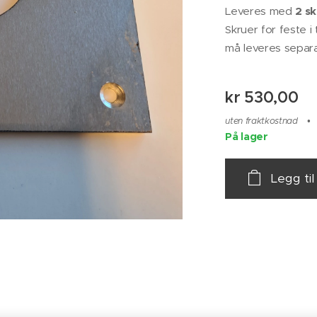
Leveres med
2 s
Skruer for feste i
må leveres separ
kr
530,00
uten fraktkostnad
På lager
Legg til