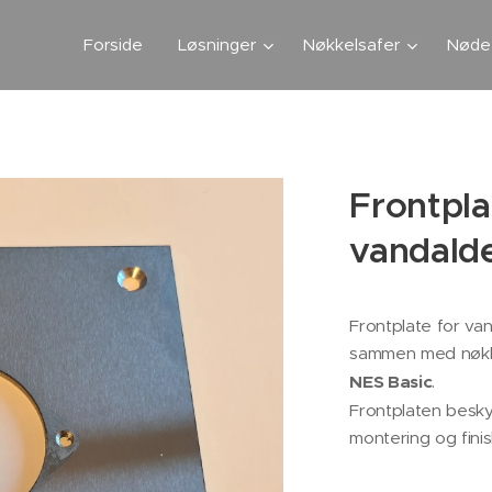
Forside
Løsninger
Nøkkelsafer
Nødet
Frontpla
vandald
Frontplate for va
sammen med nøk
NES Basic
.
Frontplaten beskyt
montering og finis