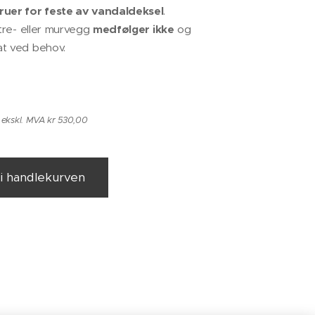
kruer for feste av vandaldeksel
.
 tre- eller murvegg
medfølger ikke
og
at ved behov.
ekskl. MVA kr 530,00
 i handlekurven