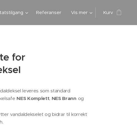
atstilgang
Referanser
Vis mer
Kurv
te for
eksel
ndaldeksel leveres som standard
kelsafe
NES Komplett
,
NES Brann
og
ter vandaldekselet og bidrar til korrekt
h.