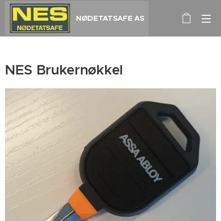
NØDETATSAFE AS
NES Brukernøkkel