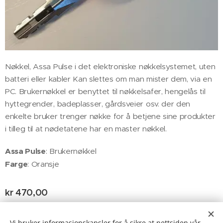
Nøkkel, Assa Pulse i det elektroniske nøkkelsystemet, uten
batteri eller kabler Kan slettes om man mister dem, via en
PC. Brukernøkkel er benyttet til nøkkelsafer, hengelås til
hyttegrender, badeplasser, gårdsveier osv. der den
enkelte bruker trenger nøkke for å betjene sine produkter
i tilleg til at nødetatene har en master nøkkel.
Assa Pulse
: Brukernøkkel
Farge
: Oransje
kr
470,00
uten fraktkostnad
ekskl. MVA kr 470,00
Vi bruker informasjonskapsler for å sikre at nettsiden vår